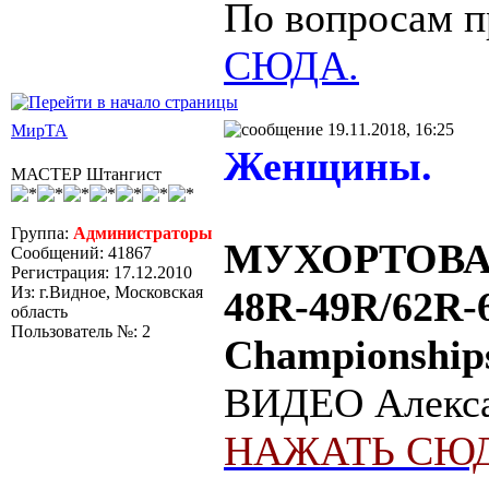
По вопросам п
СЮДА.
19.11.2018, 16:25
МирТА
Женщины.
МАСТЕР Штангист
Группа:
Администраторы
МУХОРТОВА/
Сообщений: 41867
Регистрация: 17.12.2010
Из: г.Видное, Московская
48R-49R/62R-
область
Пользователь №: 2
Championships
ВИДЕО Алексан
НАЖАТЬ СЮД