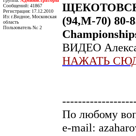
Группа:
Администраторы
ЩЕКОТОВСК
Сообщений: 41867
Регистрация: 17.12.2010
Из: г.Видное, Московская
(94,М-70) 80-8
область
Пользователь №: 2
Championships
ВИДЕО Алексан
НАЖАТЬ СЮД
------------------
По любому воп
e-mail: azaha