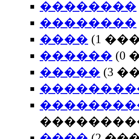
��������
��������
����
(1 �
������
(0
�����
(3 
��������
��������
��������
����
(2 �