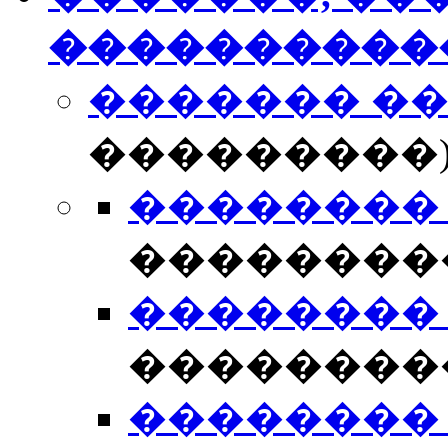
����������
������� �
���������
�������� �
��������
�������� �
��������
�������� �