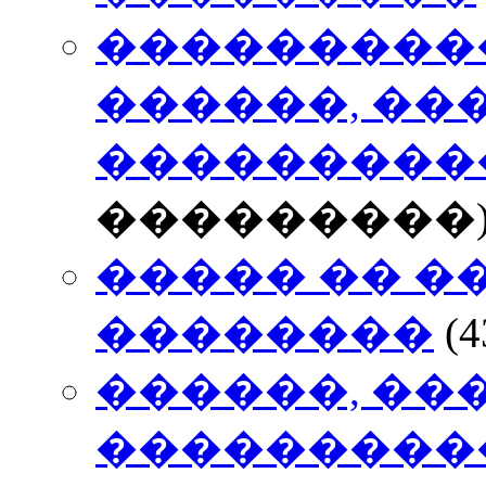
����������
������, ��
���������
���������
����� �� �
��������
(
������, ��
���������