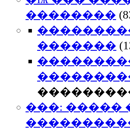
��������
(
��������
�������
(
��������
���������
��������
���: �����
���������