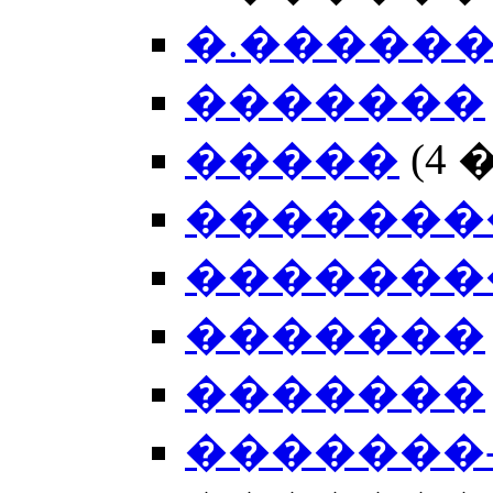
�.�����
�������
�����
(4
�������
�������
�������
�������
�������