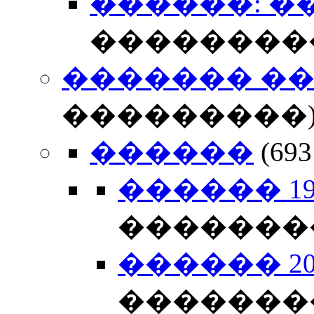
������: ���
��������
������� �
���������
������
(6
������ 198
�������
������ 200
�������