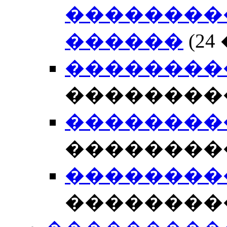
���������
������
(2
��������� 
��������
��������� 
��������
��������� 
��������