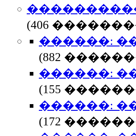
���������
(406 �������
������: ���
(882 �����
������: ���
(155 �����
������: ���
(172 �����