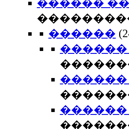
������ �
��������
������
(
������ 19
������
������ 20
������
������ 20
������