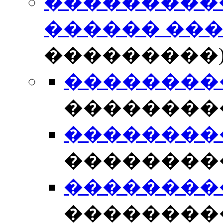
���������
������ ��
���������
��������� 
��������
��������� 
��������
��������� 
��������