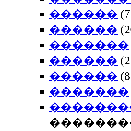
������
(
������
(
�������
������
(
������
(
�������
�������
�������