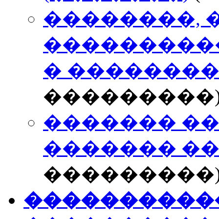
��������, 
���������
� ��������
���������
������� �
������� �
���������
����������