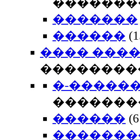
�������
�������
������
(
���� ���
��������
�-�����
�������
������
(
�������