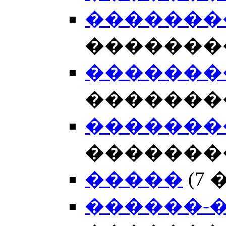
�������
�������
�������
�������
�������
�������
�����
(7
������-