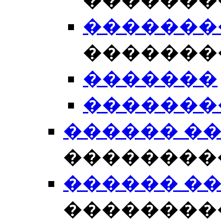
�������
�������
�������
�������
������ ����
��������
������ ����
��������