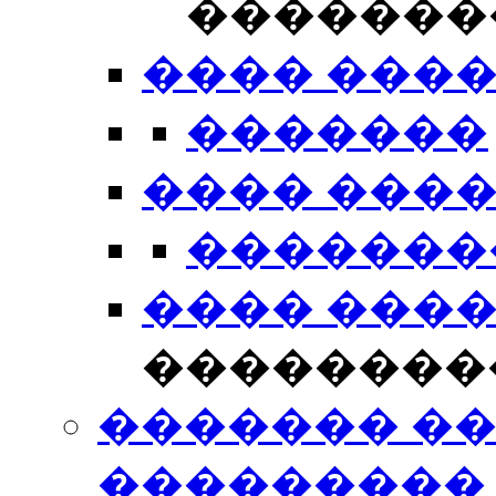
�������
���� ���
�������
���� ���
�������
���� ���
��������
������� �
���������