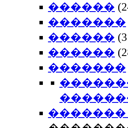
������
(
�������
������
(
������
(
�������
������
������
������� 
�������