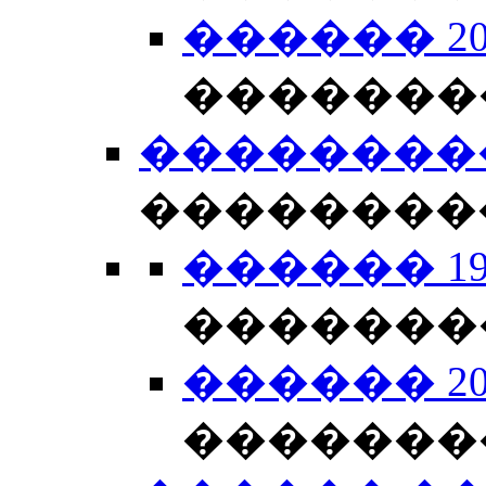
������ 201
�������
��������
��������
������ 199
�������
������ 200
�������