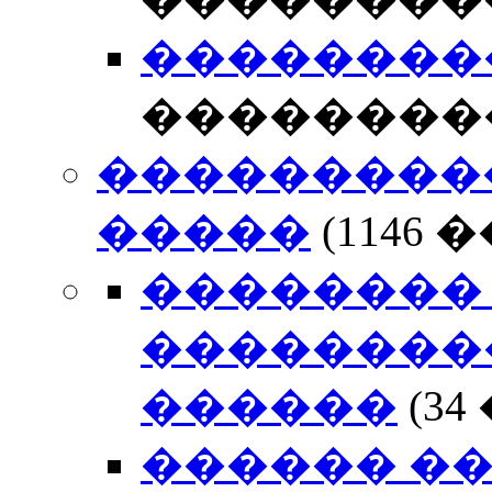
��������� 
��������
����������
�����
(1146
�������� 
���������
������
(3
������ ��