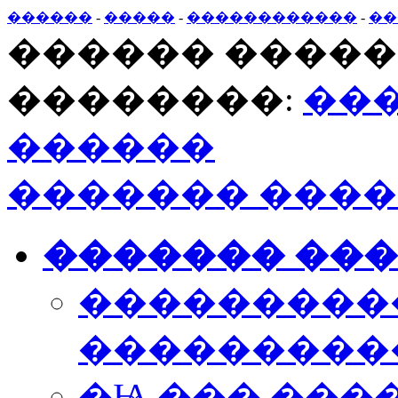
������
-
�����
-
������������
-
��
������ �����
��������:
��
������
������� ����
������� ��
���������
���������
�Ѩ ��� ��