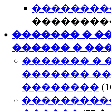
��������� 
��������
������� � �
������ � ��
������� � 
������� ��
��������
(
���������