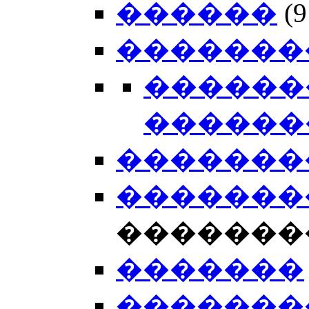
������
(
�������
������
������
�������
�������
�������
�������
�������