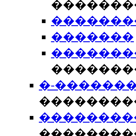
�������
�������
�������
�������
�������
�-������
��������
��������
��������