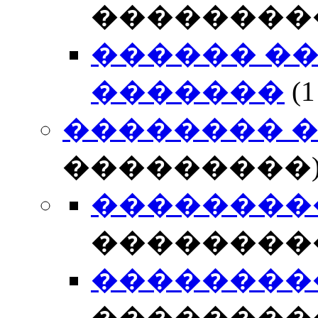
��������
������ �
�������
(
�������� 
���������
��������� 
��������
��������� 
��������