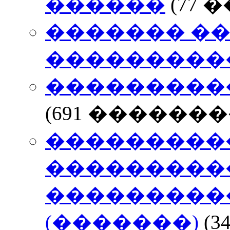
������
(77
������� �
���������
���������
(691 �������
���������
����������
���������
(�������)
(