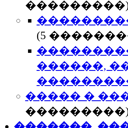
���������
��������
(5 �������
��������
������, �
��������
����� � ��
���������
�������, ��