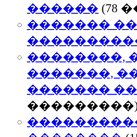
������
(78
������� �
���������
��������, 
�������, �
������� �
���������
���������