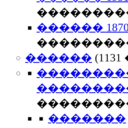
��������
������ 1870-
��������
������
(11
��������
��������
��������
�������