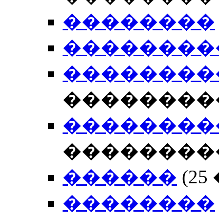
��������
��������
��������
��������
��������
��������
������
(2
��������