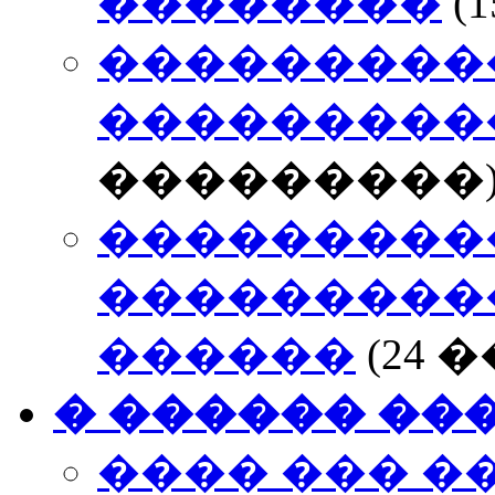
��������
(
���������
���������
���������
���������
����������
������
(24
� ������ ��
���� ��� �