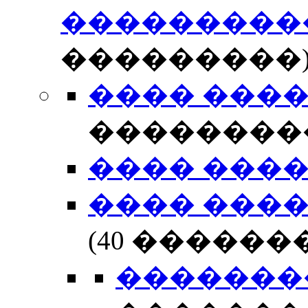
���������
���������
���� ���
��������
���� ���
���� ���
(40 ������
�������