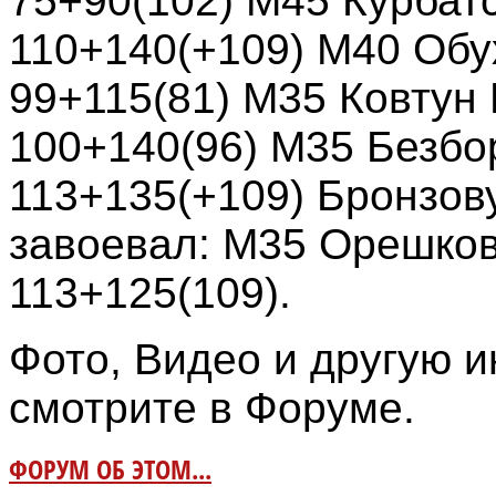
75+90(102) М45 Курбат
110+140(+109) М40 Обу
99+115(81) М35 Ковтун
100+140(96) М35 Безбо
113+135(+109) Бронзов
завоевал: М35 Орешко
113+125(109).
Фото, Видео и другую
смотрите в Форуме.
ФОРУМ ОБ ЭТОМ...