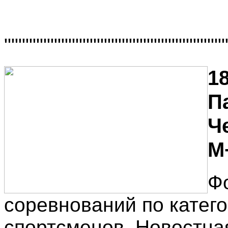
"""""""""""""""""""""""""""""""
18
П
Ч
М
Ф
соревнований по катег
спортсменов. Новостна