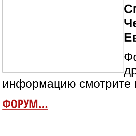
С
Ч
Е
Ф
д
информацию смотрите 
ФОРУМ...