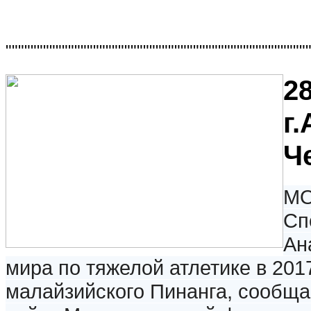
""""""""""""""""""""""""""""""""""""""""""""""""
28
г
Ч
МО
Сп
Ан
мира по тяжелой атлетике в 201
малайзийского Пинанга, сообщ