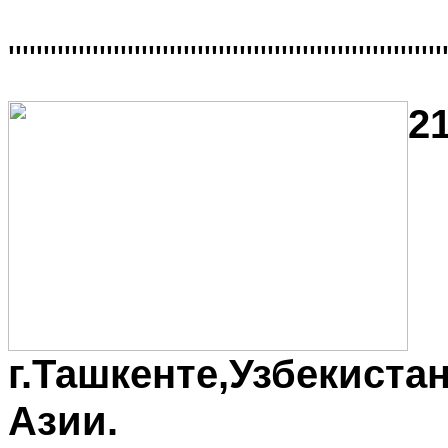
"""""""""""""""""""""""""""""""
21
г.Ташкенте,Узбекиста
Азии.