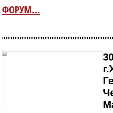
ФОРУМ...
"""""""""""""""""""""""""""""""
30
г
Г
Ч
M