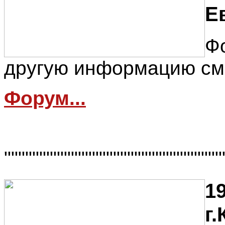
Е
Ф
другую информацию см
Форум...
"""""""""""""""""""""""""""""""
19
г