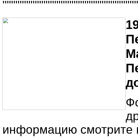
"""""""""""""""""""""""""""""""
19
П
М
П
до
Ф
д
информацию смотрите 