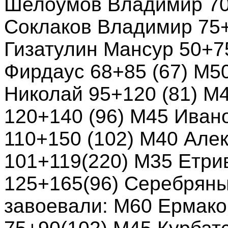
Шелоумов Владимир 70
Соклаков Владимир 75+
Гизатулин Мансур 50+7
Фирдаус 68+85 (67) М5
Николай 95+120 (81) М
120+140 (96) М45 Иван
110+150 (102) М40 Але
101+119(220) М35 Етри
125+165(96) Серебрян
завоевали: М60 Ермако