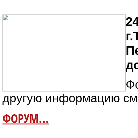
"""""""""""""""""""""""""""""""
24
г
П
до
Ф
другую информацию см
ФОРУМ...