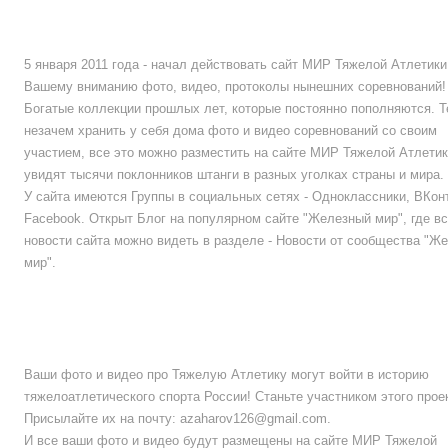
ИНФОРМАЦИЯ
О САЙТЕ
5 января 2011 года - начал действовать сайт МИР Тяжелой Атлетик
Вашему вниманию фото, видео, протоколы нынешних соревнований!
Богатые коллекции прошлых лет, которые постоянно пополняются. Т
незачем хранить у себя дома фото и видео соревнований со своим
участием, все это можно разместить на сайте МИР Тяжелой Атлетик
увидят тысячи поклонников штанги в разных уголках страны и мира.
У сайта имеются Группы в социальных сетях - Одноклассники, ВКонт
Facebook. Открыт Блог на популярном сайте "Железный мир", где в
новости сайта можно видеть в разделе - Новости от сообщества "Ж
мир".
ВЛАДЕЛЬЦАМ
ФОТО И ВИДЕО ЛЮБЫХ
СОРЕВНОВАНИЙ
Ваши фото и видео про Тяжелую Атлетику могут войти в историю
тяжелоатлетического спорта России! Станьте участником этого прое
Присылайте их на почту:
azaharov126@gmail.com
.
И все ваши фото и видео будут размещены на сайте МИР Тяжелой