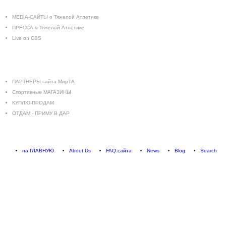
MEDIA-САЙТЫ о Тяжелой Атлетике
ПРЕССА о Тяжелой Атлетике
Live on CBS
ДОСКА
ОБЪЯВЛЕНИЙ
ПАРТНЕРЫ сайта МирТА
Спортивные МАГАЗИНЫ
КУПЛЮ-ПРОДАМ
ОТДАМ - ПРИМУ В ДАР
на ГЛАВНУЮ
About Us
FAQ сайта
News
Blog
Search