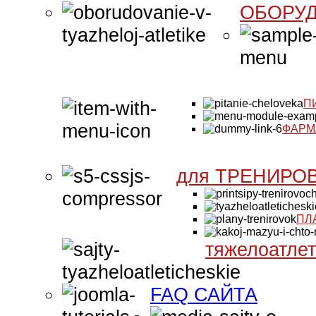
ОБОРУД
П
ФАРМ
для ТРЕНИРО
ПЛ
тяжелоатле
FAQ САЙТА