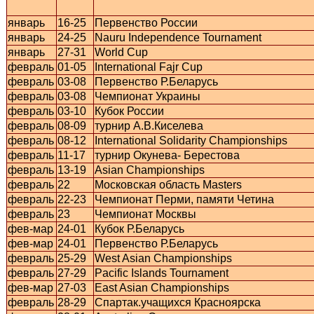
январь
16-25
Первенство России
январь
24-25
Nauru Independence Tournament
январь
27-31
World Cup
февраль
01-05
International Fajr Cup
февраль
03-08
Первенство Р.Беларусь
февраль
03-08
Чемпионат Украины
февраль
03-10
Кубок России
февраль
08-09
турнир А.В.Киселева
февраль
08-12
International Solidarity Championships
февраль
11-17
турнир Окунева- Берестова
февраль
13-19
Asian Championships
февраль
22
Московская область Masters
февраль
22-23
Чемпионат Перми, памяти Четина
февраль
23
Чемпионат Москвы
фев-мар
24-01
Кубок Р.Беларусь
фев-мар
24-01
Первенство Р.Беларусь
февраль
25-29
West Asian Championships
февраль
27-29
Pacific Islands Tournament
фев-мар
27-03
East Asian Championships
февраль
28-29
Спартак.учащихся Красноярска