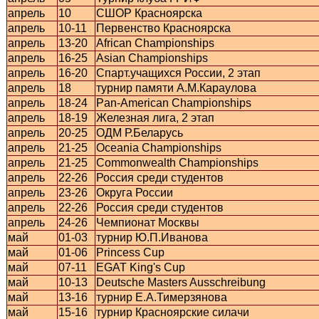
апрель
10
СШОР Красноярска
апрель
10-11
Первенство Красноярска
апрель
13-20
African Championships
апрель
16-25
Asian Championships
апрель
16-20
Спарт.учащихся России, 2 этап
апрель
18
турнир памяти А.М.Караулова
апрель
18-24
Pan-American Championships
апрель
18-19
Железная лига, 2 этап
апрель
20-25
ОДМ Р.Беларусь
апрель
21-25
Oceania Championships
апрель
21-25
Commonwealth Championships
апрель
22-26
Россия среди студентов
апрель
23-26
Округа России
апрель
22-26
Россия среди студентов
апрель
24-26
Чемпионат Москвы
май
01-03
турнир Ю.П.Иванова
май
01-06
Princess Cup
май
07-11
EGAT King's Cup
май
10-13
Deutsche Masters Ausschreibung
май
13-16
турнир Е.А.Тимерзянова
май
15-16
турнир Красноярские силачи