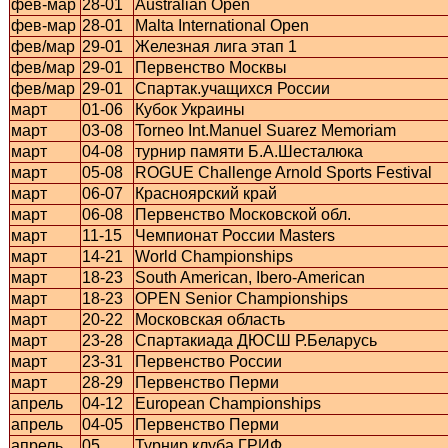
фев-мар
28-01
Australian Open
фев-мар
28-01
Malta International Open
фев/мар
29-01
Железная лига этап 1
фев/мар
29-01
Первенство Москвы
фев/мар
29-01
Спартак.учащихся России
март
01-06
Кубок Украины
март
03-08
Torneo Int.Manuel Suarez Memoriam
март
04-08
турнир памяти Б.А.Шесталюка
март
05-08
ROGUE Challenge Arnold Sports Festival
март
06-07
Красноярский край
март
06-08
Первенство Московской обл.
март
11-15
Чемпионат России Masters
март
14-21
World Championships
март
18-23
South American, Ibero-American
март
18-23
OPEN Senior Championships
март
20-22
Московская область
март
23-28
Спартакиада ДЮСШ Р.Беларусь
март
23-31
Первенство России
март
28-29
Первенство Перми
апрель
04-12
European Championships
апрель
04-05
Первенство Перми
апрель
05
Турнир клуба ГРИФ