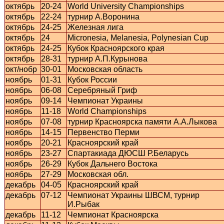
октябрь
20-24
World University Championships
октябрь
22-24
турнир А.Воронина
октябрь
24-25
Железная лига
октябрь
24
Micronesia, Melanesia, Polynesian Cup
октябрь
24-25
Кубок Красноярского края
октябрь
28-31
турнир А.П.Курынова
окт/нобр
30-01
Московская область
ноябрь
01-31
Кубок России
ноябрь
06-08
Серебряный Гриф
ноябрь
09-14
Чемпионат Украины
ноябрь
11-18
World Championships
ноябрь
07-08
турнир Красноярска памяти А.А.Лыкова
ноябрь
14-15
Первенство Перми
ноябрь
20-21
Красноярский край
ноябрь
23-27
Спартакиада ДЮСШ Р.Беларусь
ноябрь
26-29
Кубок Дальнего Востока
ноябрь
27-29
Московская обл.
декабрь
04-05
Красноярский край
декабрь
07-12
Чемпионат Украины ШВСМ, турнир
И.Рыбак
декабрь
11-12
Чемпионат Красноярска