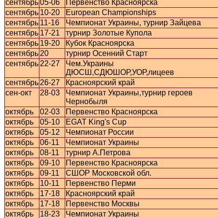
сентябрь
05-06
Первенство Красноярска
сентябрь
10-20
European Championships
сентябрь
11-16
Чемпионат Украины, турнир Зайцева
сентябрь
17-21
турнир Золотые Купола
сентябрь
19-20
Кубок Красноярска
сентябрь
20
турнир Осенний Старт
сентябрь
22-27
Чем.Украины
ДЮСШ,СДЮШОР,УОР,лицеев
сентябрь
26-27
Красноярский край
сен-окт
28-03
Чемпионат Украины,турнир героев
Чернобыля
октябрь
02-03
Первенство Красноярска
октябрь
05-10
EGAT King's Cup
октябрь
05-12
Чемпионат России
октябрь
06-11
Чемпионат Украины
октябрь
08-11
турнир А.Петрова
октябрь
09-10
Первенство Красноярска
октябрь
09-11
СШОР Московской обл.
октябрь
10-11
Первенство Перми
октябрь
17-18
Красноярский край
октябрь
17-18
Первенство Москвы
октябрь
18-23
Чемпионат Украины