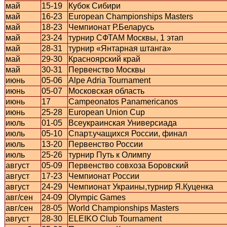
май
15-19
Кубок Сибири
май
16-23
European Championships Masters
май
18-23
Чемпионат Р.Беларусь
май
23-24
турнир СФТАМ Москвы, 1 этап
май
28-31
турнир «Янтарная штанга»
май
29-30
Красноярский край
май
30-31
Первенство Москвы
июнь
05-06
Alpe Adria Tournament
июнь
05-07
Московская область
июнь
17
Campeonatos Panamericanos
июнь
25-28
European Union Cup
июль
01-05
Всеукраинская Универсиада
июль
05-10
Спарт.учащихся России, финал
июль
13-20
Первенство России
июль
25-26
турнир Путь к Олимпу
август
05-09
Первенство совхоза Боровский
август
17-23
Чемпионат России
август
24-29
Чемпионат Украины,турнир Я.Куценка
авг/сен
24-09
Olympic Games
авг/сен
28-05
World Championships Masters
август
28-30
ELEIKO Club Tournament