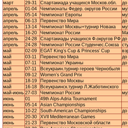
март
29-31
Спартакиада учащихся Москов.обл.
до
апрель
01-04
Чемпионаты Федер. округов России
му
апрель
05-14
Чемпионат Европы
му
апрель
06-13
Первенство Мира
до
апрель
13-14
Чемпионат Москвы+турнир Новака
му
апрель
16-20
Чемпионат России
Ma
апрель
24-28
Спартакиады учащихся Ф.округов РФ
до
апрель
24-28
Чемпионат России Студенчес.Союза
ст
май
02-09
EGAT King's Cup & Princess' Cup
вз
май
03-11
Первенство Мира
до
май
07-11
Чемпионат Украины
до
май
07-11
Всеукраин.турнир героев Чернобыля
май
09-12
Women's Grand Prix
май
18-19
Первенство Москвы
до
май
16-18
Всеукраинск.турнир Л.Жаботинского
май-июнь
27-03
Чемпионат России
му
июнь
01
49th Alps-Adria Tournament
июнь
05-14
Asian Championships
июнь
10-22
South-American Championships
до
июнь
20-30
XVII Mediterranean Games
июнь
21-23
Первенство Московской области
до