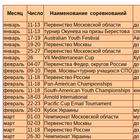
Месяц
Число
Наименование соревнований
январь
11-13
Первенство Московской области
до
январь
11-13
турнир Окунева на призы Берестова
сп
январь
17-19
Australian Youth Festival
Ав
январь
19-20
Первенство Москвы
до
январь
25-27
Первенство Московской области
до
январь
26
VII Mediterranean Cup
Ку
февраль
04-07
Первенства Федер. округов России
до
февраль
09-10
Перв. Москвы+турнир учащихся СПО
до
февраль
11-18
Первенство России
до
февраль
11-18
Pan-American Championships
февраль
11-18
South-American Youth Championships
юн
февраль
18-03
Arnold International
февраль
22-23
Pacific Cup Email Tournament
февраль
26-03
Кубок Украины
му
март
01-03
Чемпионат Московской области
му
март
02-03
Первенство Москвы
до
март
11-18
Первенство России
до
март
26-30
Чемпионат Украины
до