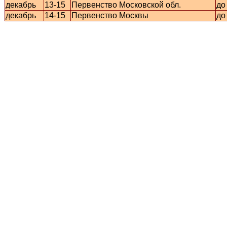
декабрь
13-15
Первенство Московской обл.
до
декабрь
14-15
Первенство Москвы
до