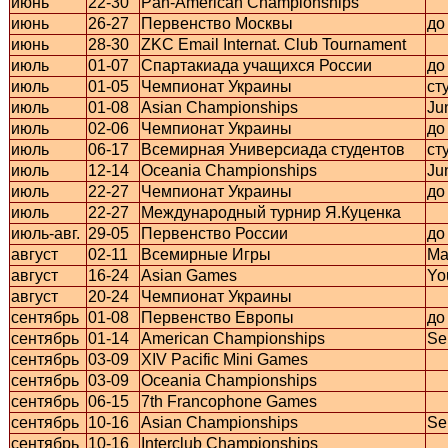
июнь
22-30
Pan-American Championships
июнь
26-27
Первенство Москвы
до
июнь
28-30
ZKC Email Internat. Club Tournament
июль
01-07
Спартакиада учащихся России
до
июль
01-05
Чемпионат Украины
ст
июль
01-08
Asian Championships
Ju
июль
02-06
Чемпионат Украины
до
июль
06-17
Всемирная Универсиада студентов
ст
июль
12-14
Oceania Championships
Ju
июль
22-27
Чемпионат Украины
до
июль
22-27
Международный турнир Я.Куценка
июль-авг.
29-05
Первенство России
до
август
02-11
Всемирные Игры
Ma
август
16-24
Asian Games
Yo
август
20-24
Чемпионат Украины
сентябрь
01-08
Первенство Европы
до
сентябрь
01-14
American Championships
Se
сентябрь
03-09
XIV Pacific Mini Games
сентябрь
03-09
Oceania Championships
сентябрь
06-15
7th Francophone Games
сентябрь
10-16
Asian Championships
Se
сентябрь
10-16
Interclub Championships