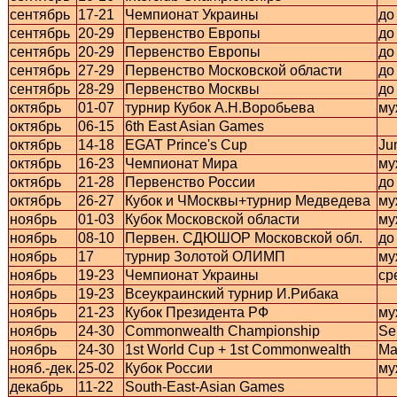
сентябрь
17-21
Чемпионат Украины
до
сентябрь
20-29
Первенство Европы
до
сентябрь
20-29
Первенство Европы
до
сентябрь
27-29
Первенство Московской области
до
сентябрь
28-29
Первенство Москвы
до
октябрь
01-07
турнир Кубок А.Н.Воробьева
му
октябрь
06-15
6th East Asian Games
октябрь
14-18
EGAT Prince's Cup
Ju
октябрь
16-23
Чемпионат Мира
му
октябрь
21-28
Первенство России
до
октябрь
26-27
Кубок и ЧМосквы+турнир Медведева
му
ноябрь
01-03
Кубок Московской области
му
ноябрь
08-10
Первен. СДЮШОР Московской обл.
до
ноябрь
17
турнир Золотой ОЛИМП
му
ноябрь
19-23
Чемпионат Украины
ср
ноябрь
19-23
Всеукраинский турнир И.Рибака
ноябрь
21-23
Кубок Президента РФ
му
ноябрь
24-30
Commonwealth Championship
Se
ноябрь
24-30
1st World Cup + 1st Commonwealth
Ma
нояб.-дек.
25-02
Кубок России
му
декабрь
11-22
South-East-Asian Games