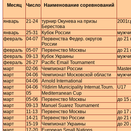
Месяц
Число
Наименование соревнований
январь
21-24
турнир Окунева на призы
2001г.
Берестова
январь
25-31
Кубок России
мужчи
февраль
04-07
Первенства Федер. округов
до 21 
России
февраль
05-07
Первенство Москвы
до 21 
февраль
09-13
Кубок Украины
мужчи
февраль
26-27
Pacific Email Tournament
март
02-06
Чемпионат России
Maste
март
04-06
Чемпионат Московской области
мужчи
март
04-06
Arnold International
март
04-06
Yildirim Municipality Internat.Tourn.
U17
март
05
Mediterranean Cup
март
05-06
Первенство Москвы
до 15 
март
09-13
Manuel Suarez Tournament
март
11-13
Первенство Москвы
до 17 
март
14-21
Первенство России
до 21 
март
15-19
Чемпионат Украины
до 20 
март
17-20
European Small Nations