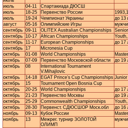
июль
июль
04-11
Спартакиада ДЮСШ
июль
18-25
Первенство России
1993,1
июль
19-24
Чемпионат Украины
до 13 
август
05-16
Олимпийские Игры
мужчи
сентябрь
09-11
OLITEX Australian Championships
Senior
сентябрь
10-17
African Championships
Youth,
сентябрь
11-17
European Championships
до 17 
сентябрь
17
Micronesia Cup
октябрь
01-08
World Championships
Maste
октябрь
07-09
Первенство Московской области
до 19 
октябрь
08
International Tournament
V.Mihajlovic
октябрь
14-18
EGAT Prince's Cup Championships
Junior
октябрь
15
Tournament Open Bosnia Cup
октябрь
20-25
World Championships
до 17 
октябрь
21-23
Первенство Москвы
до 19 
октябрь
25-29
Commonwealth Championships
Youth,
октябрь
28-30
Первенст. СДЮСШОР Моск.обл
до 16 
ноябрь
09-13
Кубок России
Maste
ноябрь
13
Межрег. турнир ЗОЛОТОЙ
мужчи
ОЛИМП