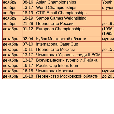
ноябрь
08-16
Asian Championships
Youth 
ноябрь
13-17
World Championships
студе
ноябрь
18-19
OTIP Email Championships
ноябрь
18-19
Samoa Games Weightlifting
ноябрь
21-28
Первенство России
до 19 
декабрь
01-12
European Championships
(1996г
(1993,
декабрь
02-04
Кубок Московской области
мужчи
декабрь
07-10
International Qatar Cup
декабрь
10-11
Первенство Москвы
до 15 
декабрь
13-17
Чемпионат Украины среди ШВСМ
декабрь
13-17
Всеукраинский турнир И.Рибака
декабрь
16-17
Pacific Cup Intern.Tourn.
декабрь
16-18
Чемпионат Москвы
мужчи
декабрь
16-18
Первенство Московской области
до 20 