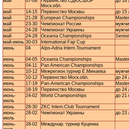
май
07-08
Первенство СДЮСШОР
до 16 
Моск.обл.
май
14-15
Первенство Москвы
до 15 
май
21-28
European Championships
Maste
май
23-30
Чемпионат России
мужчи
май
24-28
Чемпионат Украины
мужчи
май
24-28
Oceania Championships
Senior
май-июнь
30-03
International Fajr Cup
июнь
04
Alps-Adria Intern.Tournament
июнь
04-05
Oceania Championships
Maste
июнь
04-11
Pan American Championships
июнь
10-12
Межрегион.турнир Е.Минаева
мужчи
июнь
10-12
Первенство Моск.обл.
до 24 
июнь
17-19
Pan-American Championships
Maste
июнь
18-19
Первенство Москвы
до 24 
июнь-
24-02
World Championships
до 21 
июль
июнь
28-30
ZKC Intern.Club Tournament
июнь-
28-02
Чемпионат Украины
до 23 
июль
июнь-
28-02
Междунар. турнир Куценка