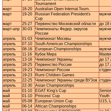
Tournament
март
18-20
Australian Open Internat.Tourn.
март
19-20
Russian Federation President's
мужчи
Cup
март
25-27
Первенство Московской области
до 18 
март-апр
30-03
Чемпионаты Федер. округов
мужчи
России
апрель
01-03
Чемпионат Москвы
мужчи
апрель
07-10
South American Championships
апрель
08-16
European Championships
мужчи
апрель
11-16
Кубок Мира
Maste
апрель
13-16
Чемпионат Украины
до 17 
апрель
18-25
Первенство России
до 17 
апрель
19-23
Чемпионат России
студе
апрель
19-23
Rumi Children Games
апрель
22-25
Чемпионат Украины среди ВУЗов
студе
апрель
22-30
Asian Championships
май
01-10
EGAT King's Cup
Senior
май
01-10
Princess' Cup
Youth
май
05-08
European Union Cup
U15, U
май
06-14
African Championships